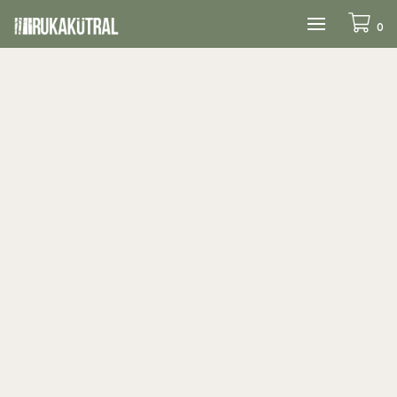
Alternar
0
navegación