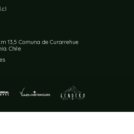
.cl
 km 13,5 Comuna de Curarrehue
a. Chile
es