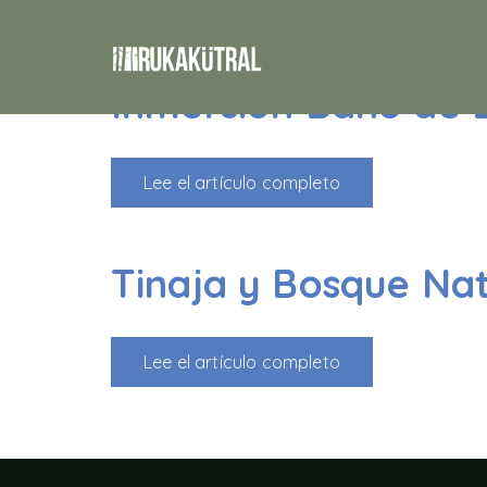
Persona:
4 Adult
Inmersión Baño de 
Lee el artículo completo
Tinaja y Bosque Nat
Lee el artículo completo